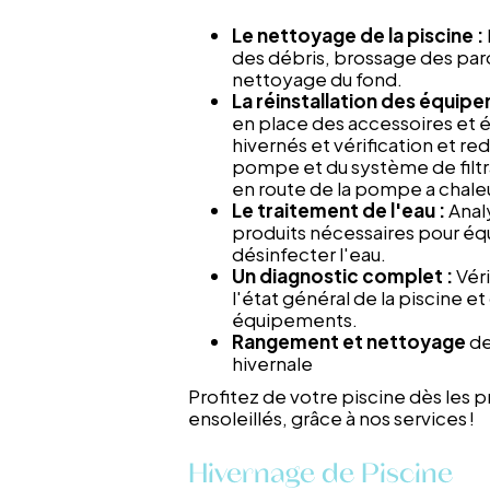
Le nettoyage de la piscine :
des débris, brossage des paro
nettoyage du fond.
La réinstallation des équip
en place des accessoires et
hivernés et vérification et r
pompe et du système de filtr
en route de la pompe a chale
Le traitement de l'eau :
Anal
produits nécessaires pour équ
désinfecter l'eau.
Un diagnostic complet :
Vér
l'état général de la piscine et
équipements.
Rangement et nettoyage
de
hivernale
Profitez de votre piscine dès les p
ensoleillés, grâce à nos services !
Hivernage de Piscine