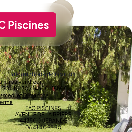
C Piscines
Informations de contact
undi au Vendredi
h30 - 12h30 / 14h00-18h00
amedi et Dimanche
ermé
TAC PISCINES
AVENUE DE LA BRIÈRE
44350 GUERANDE
06 41 40 98 30