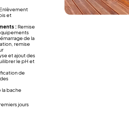
Enlèvement
is et
ements :
Remise
 équipements
edémarrage de la
ation, remise
ur
yse et ajout des
ilibrer le pH et
ification de
 des
 la bache
remiers jours