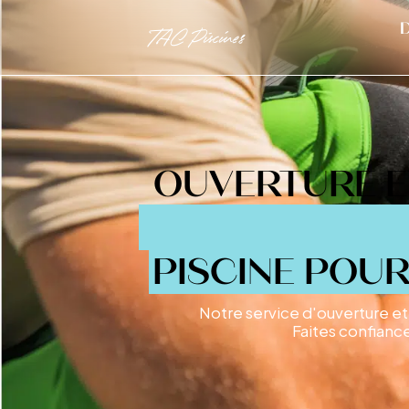
D
TAC Piscines
OUVERTURE ET
PISCINE POUR
Notre service d'ouverture et
Faites confiance