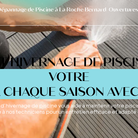
épannage de Piscine à La Roche Bernard
Ouvertures
 HIVERNAGE DE PISCI
VOTRE
 CHAQUE SAISON AVEC
 d'hivernage de piscine vous aide à maintenir votre pisci
 à nos techniciens pour un entretien efficace et adapté 