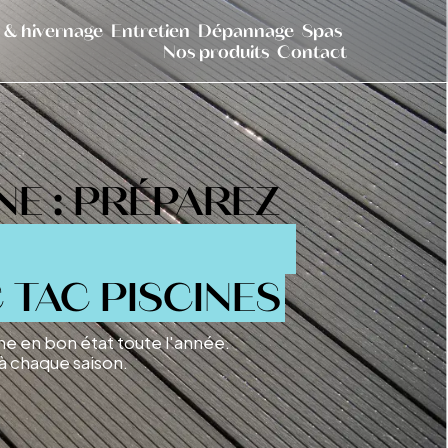
 & hivernage
Entretien
Dépannage
Spas
Nos produits
Contact
NE : PRÉPAREZ
 TAC PISCINES
ne en bon état toute l'année.
à chaque saison.