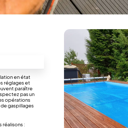
lation en état
os réglages et
euvent paraître
espectez pas un
ces opérations
 de gaspillages
 réalisons :