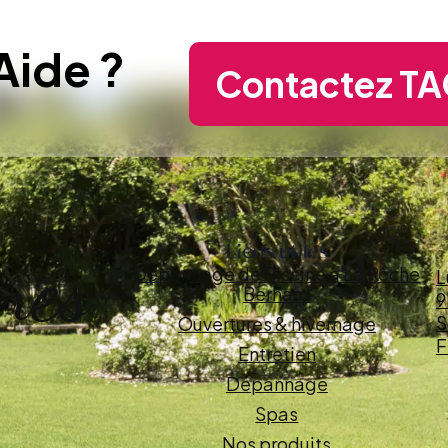
Aide ?
Contactez TA
Liens utiles
nes
Dépannage de Piscine à La Roche
L
Bernard
9
S
Ouvertures & hivernage
F
Entretien
Dépannage
Spas
Nos produits