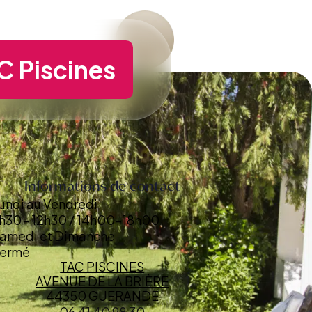
C Piscines
Informations de contact
undi au Vendredi
h30 - 12h30 / 14h00-18h00
amedi et Dimanche
ermé
TAC PISCINES
AVENUE DE LA BRIÈRE
44350 GUERANDE
06 41 40 98 30