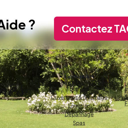
Aide ?
Contactez TA
Liens utiles
nes
Dépannage de Piscine à La Roche
L
Bernard
9
S
Ouvertures & hivernage
F
Entretien
Dépannage
Spas