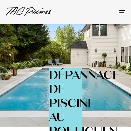
To
na
DÉPANNAGE
DE
PISCINE
AU