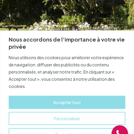
TAC
Dépannage de
de contact
Piscine à La
Lundi au
Roche Bernard
Vendredi
9h30 - 12h30 /
Ouvertures &
Piscines
14h00-18h00
hivernage
Samedi et
Entretien
Nous accordons de l'importance à votre vie
Dimanche
Dépannage
privée
Fermé
TAC PISCINES
Spas
Nous utilisons des cookies pour améliorer votre expérience
AVENUE DE LA
Nos produits
de navigation, diffuser des publicités ou du contenu
BRIÈRE
44350
personnalisés, et analyser notre trafic. En cliquant sur «
Contact
GUERANDE
Accepter tout », vous consentez à notre utilisation des
06 41 40 98 30
cookies.
02 40 42 69 83
Accepter tout
Personnaliser
@2024 TAC Piscines - Réalisé par
|
Plan du site
-
Mentions légales
-
Politique de