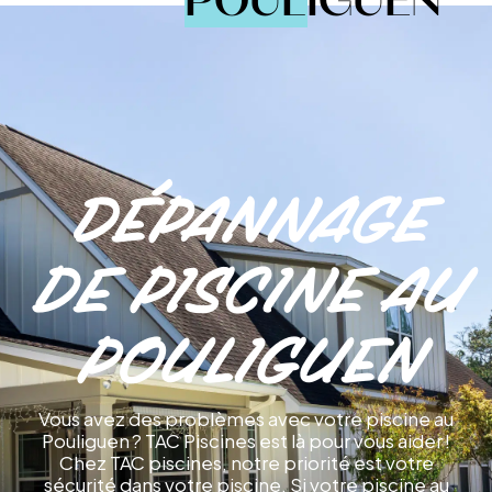
POULIGUEN
Dépannage
de Piscine au
Pouliguen
Vous avez des problèmes avec votre piscine au
Pouliguen ? TAC Piscines est là pour vous aider !
Chez TAC piscines, notre priorité est votre
sécurité dans votre piscine. Si votre piscine au