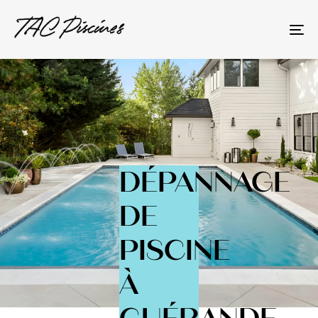
To
na
DÉPANNAGE
DE
PISCINE
À