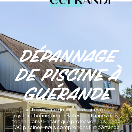
GUÉRANDE
Dépannage
de piscine à
Guérande
Votre piscine donne des signes de
dysfonctionnement ? Faites confiance à nos
techniciens ! En tant que professionnels, chez
TAC piscines, nous comprenons l’importance