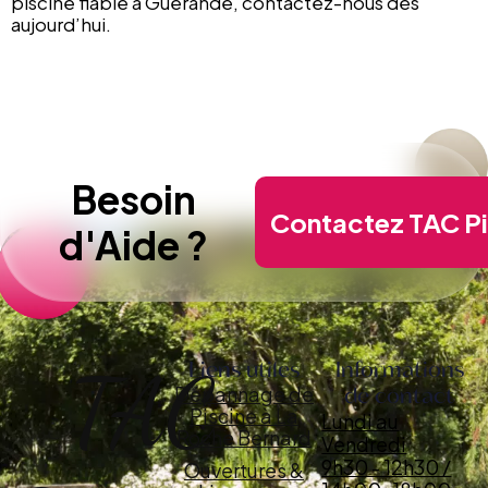
piscine fiable à Guérande, contactez-nous dès
aujourd’hui.
Besoin
Contactez TAC Pi
d'Aide ?
Informations
Liens utiles
TAC
Dépannage de
de contact
Piscine à La
Lundi au
Roche Bernard
Vendredi
9h30 - 12h30 /
Ouvertures &